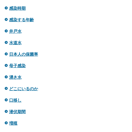
感染時期
感染する年齢
井戸水
水道水
日本人の保菌率
母子感染
湧き水
どこにいるのか
口移し
潜伏期間
増殖