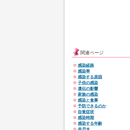
関連ページ
感染経路
感染率
感染する原因
子供の感染
遺伝の影響
家族の感染
感染と食事
予防できるのか
自覚症状
感染時期
感染する年齢
井戸水