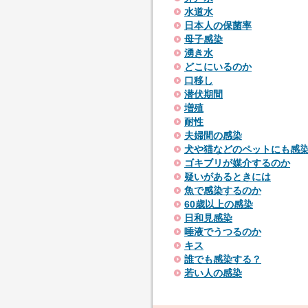
水道水
日本人の保菌率
母子感染
湧き水
どこにいるのか
口移し
潜伏期間
増殖
耐性
夫婦間の感染
犬や猫などのペットにも感
ゴキブリが媒介するのか
疑いがあるときには
魚で感染するのか
60歳以上の感染
日和見感染
唾液でうつるのか
キス
誰でも感染する？
若い人の感染